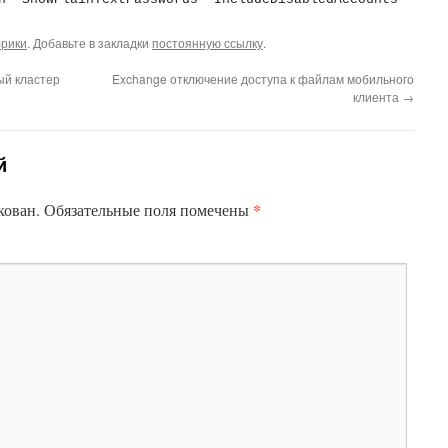
брики
. Добавьте в закладки
постоянную ссылку
.
ый кластер
Exchange отключение доступа к файлам мобильного
клиента
→
й
*
кован.
Обязательные поля помечены