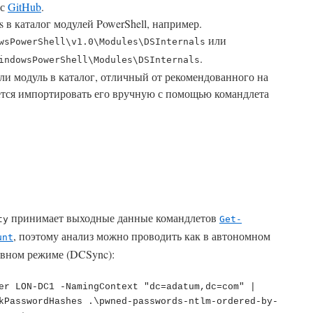
 с
GitHub
.
s в каталог модулей PowerShell, например.
или
wsPowerShell\v1.0\Modules\DSInternals
.
indowsPowerShell\Modules\DSInternals
али модуль в каталог, отличный от рекомендованного на
тся импортировать его вручную с помощью командлета
принимает выходные данные командлетов
ty
Get-
, поэтому анализ можно проводить как в автономном
unt
ативном режиме (DCSync):
er LON-DC1 -NamingContext "dc=adatum,dc=com" |
