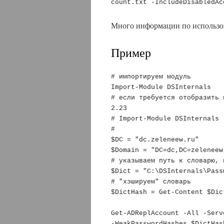
count.txt -IncludeDisabledAc
Много информации по использ
Пример
# импортируем модуль 

Import-Module DSInternals

# если требуется отобразить 
2.23

# Import-Module DSInternals 
# 

$DC = "dc.zeleneew.ru"

$Domain = "DC=dc,DC=zeleneew,
# указываем путь к словарю, 
$Dict = "C:\DSInternals\Pass
# "хэшируем" словарь

$DictHash = Get-Content $Dic
Get-ADReplAccount -All -Serv