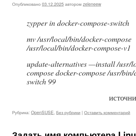
Опубликовано
03.12.2025
автором
zeleneew
zypper in docker-compose-switch
mv /usr/local/bin/docker-compose
/usr/local/bin/docker-compose-v1
update-alternatives —install /usr/l
compose docker-compose /usr/bin/
switch 99
источн
Рубрика:
OpenSUSE
,
Без рубрики
|
Оставить комментарий
Задать имя компьютера Lin