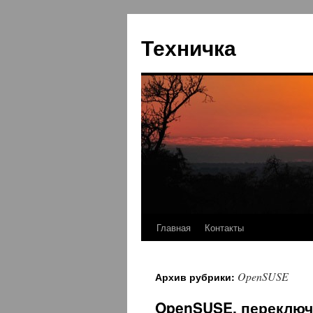
Перейти
к
Техничка
содержимому
Главная
Контакты
OpenSUSE
Архив рубрики:
OpenSUSE, переключи