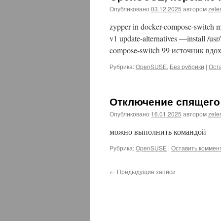
Опубликовано
03.12.2025
автором
zel
zypper in docker-compose-switch mv
v1 update-alternatives —install /us
compose-switch 99 источник вдох
Рубрика:
OpenSUSE
,
Без рубрики
|
Ост
Отключение спящего
Опубликовано
16.01.2025
автором
zel
можно выполнить командой
Рубрика:
OpenSUSE
|
Оставить коммен
←
Предыдущие записи