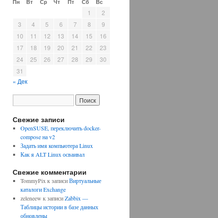
Пн
Вт
Ср
Чт
Пт
Сб
Вс
1
2
3
4
5
6
7
8
9
10
11
12
13
14
15
16
17
18
19
20
21
22
23
24
25
26
27
28
29
30
31
« Дек
Свежие записи
OpenSUSE, переключить docker-
compose на v2
Задать имя компьютера Linux
Как я ALT Linux осваивал
Свежие комментарии
TommyPix
к записи
Виртуальные
каталоги Exchange
zeleneew
к записи
Zabbix —
Таблицы истории в базе данных
обновлены