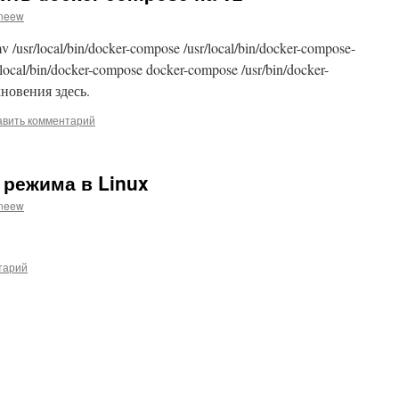
eneew
 /usr/local/bin/docker-compose /usr/local/bin/docker-compose-
r/local/bin/docker-compose docker-compose /usr/bin/docker-
новения здесь.
авить комментарий
 режима в Linux
eneew
тарий